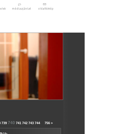
740
8
739
741
742
743
744
...
756
>