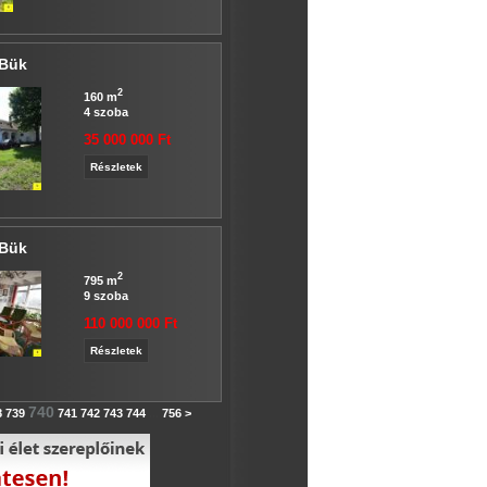
 Bük
2
160 m
4 szoba
35 000 000 Ft
Részletek
 Bük
2
795 m
9 szoba
110 000 000 Ft
Részletek
740
8
739
741
742
743
744
...
756
>