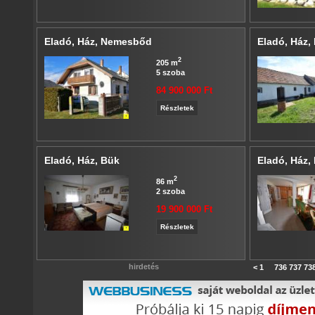
Eladó, Ház, Nemesbőd
Eladó, Ház,
2
205 m
5 szoba
84 900 000 Ft
Részletek
Eladó, Ház, Bük
Eladó, Ház,
2
86 m
2 szoba
19 900 000 Ft
Részletek
hirdetés
<
1
...
736
737
73