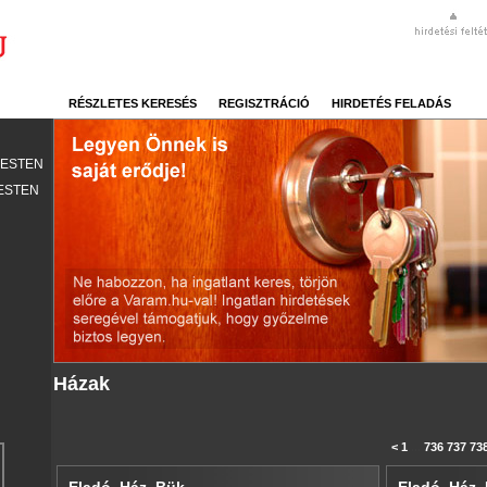
RÉSZLETES KERESÉS
REGISZTRÁCIÓ
HIRDETÉS FELADÁS
PESTEN
ESTEN
Házak
<
1
...
736
737
73