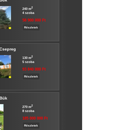
 Bük
2
240 m
4 szoba
58 900 000 Ft
Részletek
 Csepreg
2
130 m
5 szoba
93 840 000 Ft
Részletek
 Bük
2
270 m
8 szoba
185 000 000 Ft
Részletek