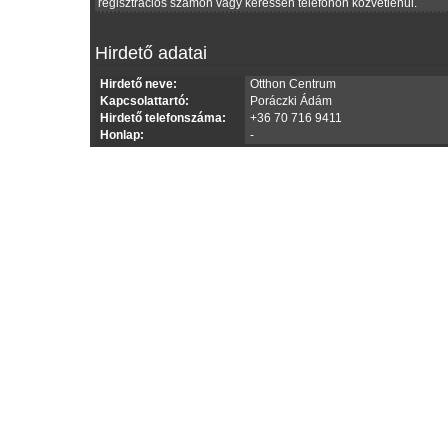
regisztrációs számon vagy keressen telefonon közvetlenül.
Hirdető adatai
Hirdető neve:
Otthon Centrum
Kapcsolattartó:
Poráczki Ádám
Hirdető telefonszáma:
+36 70 716 9411
Honlap:
-