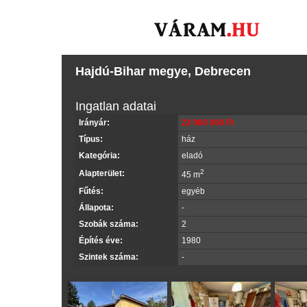
Hajdú-Bihar megye, Debrecen
Ingatlan adatai
Irányár:
23 900 000 Ft
Típus:
ház
Kategória:
eladó
2
Alapterület:
45 m
Fűtés:
egyéb
Állapota:
-
Szobák száma:
2
Építés éve:
1980
Szintek száma:
-