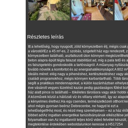
Részletes leírás
Itt a lehetőség, hogy nyugodt, zöld környezetben élj, mégis csak
a várostól!Ez a 45 m²-es, 2 szobás, szigetelt ház egy rendezett, zá
környezetben található, aszfaltozott úton könnyen megközelíthet
beton alapra épült tégla falazat stabilitást ad, míg a pala tető és 
es falszigetelés gondoskodik a tartósságról. A műanyag nyílászá
tovább növelik a komfortot és az energiahatékonyságot.A 802 m²
ideális méret: elég nagy a pihenéshez, kertészkedéshez vagy ak
családi programokhoz, mégis könnyen karbantartható. Több táro
segíti a praktikus mindennapokat, a külön kazánházban elhelyeze
éve vásárolt vegyes tüzelésű kazán pedig gazdaságos fűtést bizt
ház alatt pince is található – tökéletes tárolásra vagy akár hobbi 
A közművek közül a hálózati víz és villany elérhető, így az alapo
a kényelmes élethez.Ha egy csendes, természetközeli otthont ke
ahol mégis gyorsan beérsz Debrecenbe, ne hagyd ki ezt a
lehetőséget!Hívj most, és nézd meg személyesen – ez a ház él
többet ad!Az ingatlan energetikai tanúsítványának elkészítése je
folyamatban van.Az ingatlanról teljes körű videó felvétel készült,
megtekintése érdekében weboldalunkon keresse a H517254